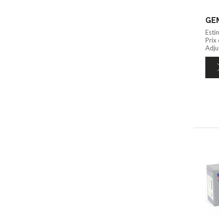
GEM
Esti
Prix
Adju