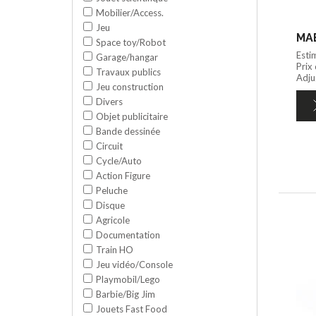
Mobilier/Access.
Jeu
Space toy/Robot
Esti
Garage/hangar
Prix
Travaux publics
Adju
Jeu construction
Divers
Objet publicitaire
Bande dessinée
Circuit
Cycle/Auto
Action Figure
Peluche
Disque
Agricole
Documentation
Train HO
Jeu vidéo/Console
Playmobil/Lego
Barbie/Big Jim
Jouets Fast Food