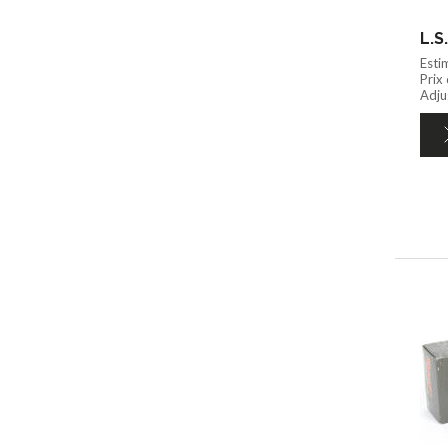
Esti
Prix
Adju