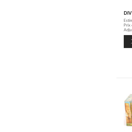
DIV
Esti
Prix
Adju