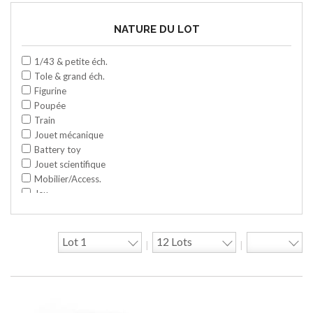
NATURE DU LOT
1/43 & petite éch.
Tole & grand éch.
Figurine
Poupée
Train
Jouet mécanique
Battery toy
Jouet scientifique
Mobilier/Access.
Jeu
Space toy/Robot
Garage/hangar
Travaux publics
|
|
Jeu construction
Divers
Objet publicitaire
Bande dessinée
Circuit