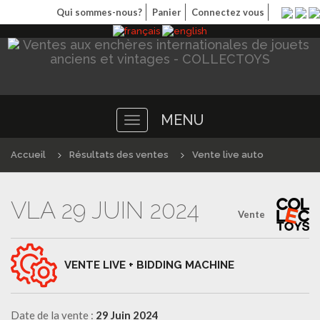
Qui sommes-nous?
Panier
Connectez vous
MENU
Toggle
navigation
Accueil
Résultats des ventes
Vente live auto
VLA 29 JUIN 2024
Vente
VENTE LIVE + BIDDING MACHINE
Date de la vente :
29 Juin 2024