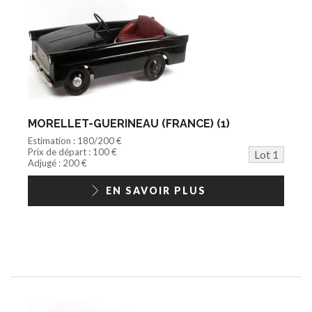
Cycle/Auto
Action Figure
Peluche
Disque
Agricole
Documentation
Train HO
Jeu vidéo/Console
MORELLET-GUERINEAU (FRANCE) (1)
Playmobil/Lego
Estimation : 180/200 €
Barbie/Big Jim
Prix de départ : 100 €
Lot 1
Jouets Fast Food
Adjugé : 200 €
Trading cards
1/18ème moderne
EN SAVOIR PLUS