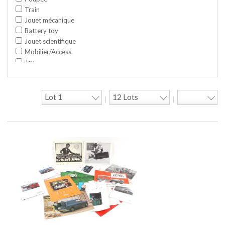
Train
Jouet mécanique
Battery toy
Jouet scientifique
Mobilier/Access.
Jeu
Space toy/Robot
Garage/hangar
Travaux publics
|
|
Jeu construction
Divers
Objet publicitaire
Bande dessinée
Circuit
Cycle/Auto
Action Figure
Peluche
Disque
Agricole
Documentation
Train HO