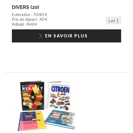
Jeu vidéo/Console
DIVERS (20)
Playmobil/Lego
Estimation : 70/80 €
Barbie/Big Jim
Prix de départ : 40 €
Lot 1
Jouets Fast Food
Adjugé : Retiré
Trading cards
1/18ème moderne
EN SAVOIR PLUS