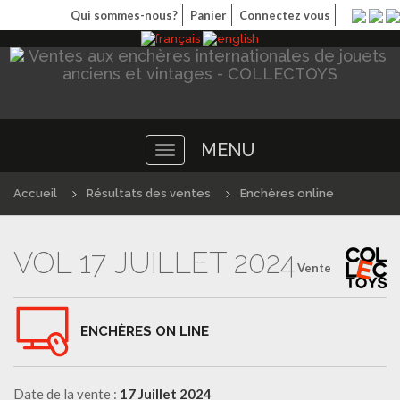
Qui sommes-nous?
Panier
Connectez vous
MENU
Toggle
navigation
Accueil
Résultats des ventes
Enchères online
VOL 17 JUILLET 2024
Vente
ENCHÈRES ON LINE
Date de la vente :
17 Juillet 2024