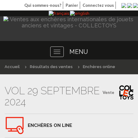
Qui sommes-nous?
Panier
Connectez vous
MENU
Toggle
navigation
Accueil
Résultats des ventes
Enchères online
VOL 29 SEPTEMBRE
Vente
2024
ENCHÈRES ON LINE