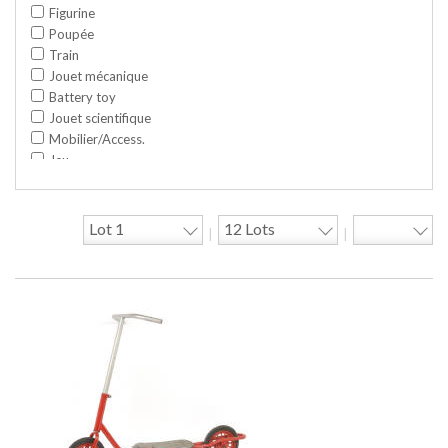
Figurine
Poupée
Train
Jouet mécanique
Battery toy
Jouet scientifique
Mobilier/Access.
Jeu
Space toy/Robot
Garage/hangar
Travaux publics
|
|
Jeu construction
Divers
Objet publicitaire
Bande dessinée
Circuit
Cycle/Auto
Action Figure
Peluche
Disque
Agricole