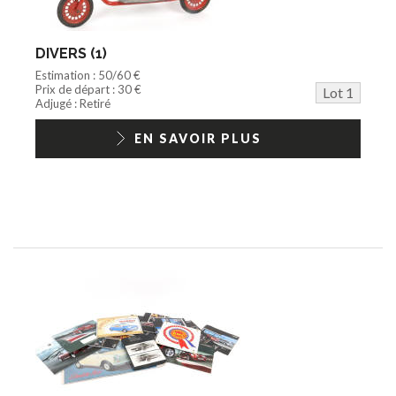
Documentation
Train HO
Jeu vidéo/Console
DIVERS (1)
Playmobil/Lego
Estimation : 50/60 €
Barbie/Big Jim
Prix de départ : 30 €
Lot 1
Jouets Fast Food
Adjugé : Retiré
Trading cards
1/18ème moderne
EN SAVOIR PLUS