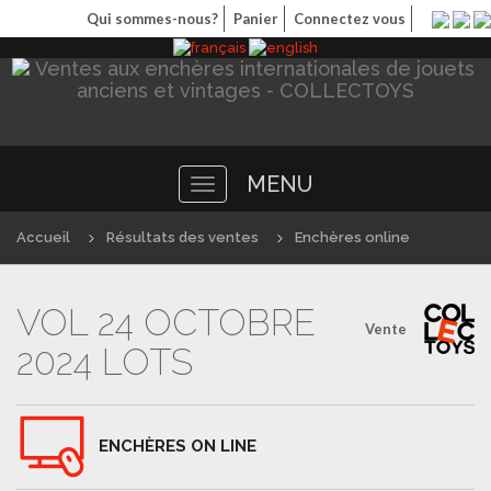
Qui sommes-nous?
Panier
Connectez vous
MENU
Toggle
navigation
Accueil
Résultats des ventes
Enchères online
VOL 24 OCTOBRE
Vente
2024 LOTS
ENCHÈRES ON LINE