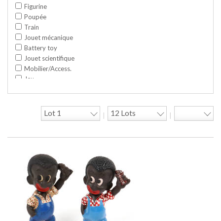
Figurine
Poupée
Train
Jouet mécanique
Battery toy
Jouet scientifique
Mobilier/Access.
Jeu
Space toy/Robot
Garage/hangar
Travaux publics
|
|
Jeu construction
Divers
Objet publicitaire
Bande dessinée
Circuit
Cycle/Auto
Action Figure
Peluche
Disque
Agricole