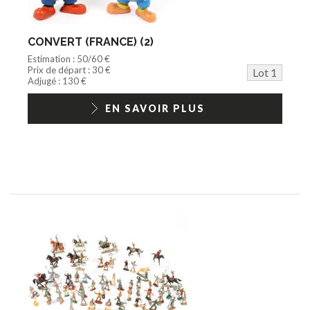
Documentation
Train HO
Jeu vidéo/Console
CONVERT (FRANCE) (2)
Playmobil/Lego
Estimation : 50/60 €
Barbie/Big Jim
Prix de départ : 30 €
Lot 1
Jouets Fast Food
Adjugé : 130 €
Trading cards
1/18ème moderne
EN SAVOIR PLUS