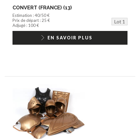
Jeu vidéo/Console
CONVERT (FRANCE) (13)
Playmobil/Lego
Estimation : 40/50 €
Barbie/Big Jim
Prix de départ : 25 €
Lot 1
Jouets Fast Food
Adjugé : 100 €
Trading cards
1/18ème moderne
EN SAVOIR PLUS