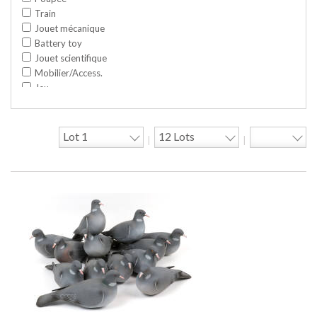
Train
Jouet mécanique
Battery toy
Jouet scientifique
Mobilier/Access.
Jeu
Space toy/Robot
Garage/hangar
Travaux publics
|
|
Jeu construction
Divers
Objet publicitaire
Bande dessinée
Circuit
Cycle/Auto
Action Figure
Peluche
Disque
Agricole
Documentation
Train HO