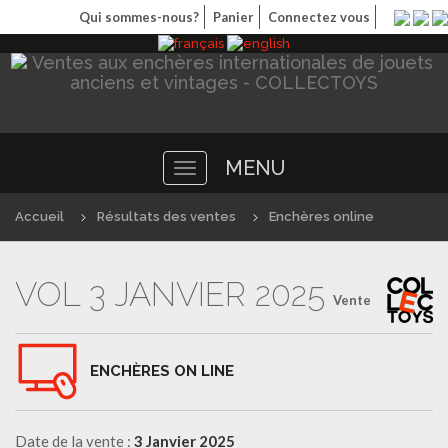
Qui sommes-nous?
Panier
Connectez vous
MENU
Toggle
navigation
Accueil
Résultats des ventes
Enchères online
VOL 3 JANVIER 2025
Vente
ENCHÈRES ON LINE
Date de la vente :
3 Janvier 2025