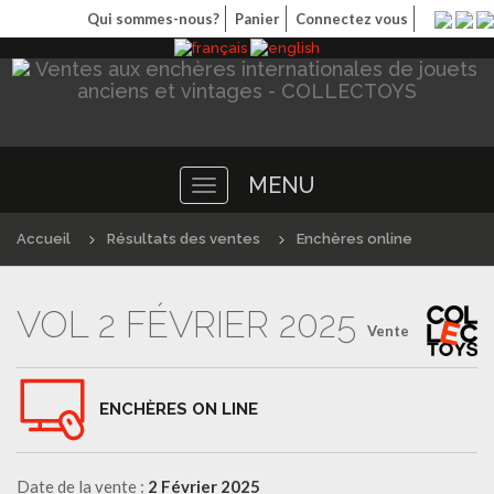
Qui sommes-nous?
Panier
Connectez vous
MENU
Toggle
navigation
Accueil
Résultats des ventes
Enchères online
VOL 2 FÉVRIER 2025
Vente
ENCHÈRES ON LINE
Date de la vente :
2 Février 2025