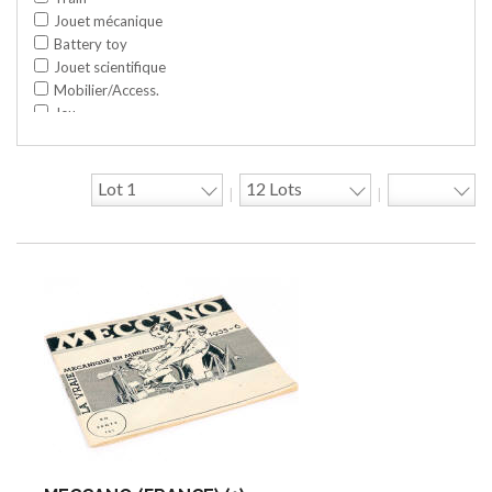
Jouet mécanique
Battery toy
Jouet scientifique
Mobilier/Access.
Jeu
Space toy/Robot
Garage/hangar
Travaux publics
|
|
Jeu construction
Divers
Objet publicitaire
Bande dessinée
Circuit
Cycle/Auto
Action Figure
Peluche
Disque
Agricole
Documentation
Train HO
Jeu vidéo/Console