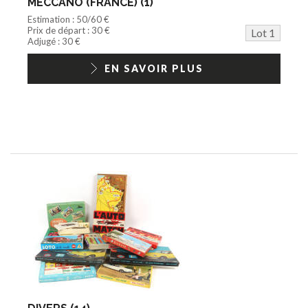
MECCANO (FRANCE) (1)
Playmobil/Lego
Estimation : 50/60 €
Barbie/Big Jim
Prix de départ : 30 €
Lot 1
Jouets Fast Food
Adjugé : 30 €
Trading cards
1/18ème moderne
EN SAVOIR PLUS