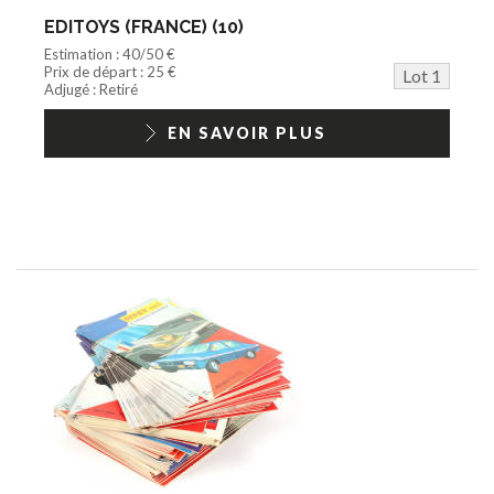
Jeu vidéo/Console
EDITOYS (FRANCE) (10)
Playmobil/Lego
Estimation : 40/50 €
Barbie/Big Jim
Prix de départ : 25 €
Lot 1
Jouets Fast Food
Adjugé : Retiré
Trading cards
1/18ème moderne
EN SAVOIR PLUS