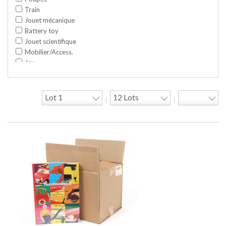
Train
Jouet mécanique
Battery toy
Jouet scientifique
Mobilier/Access.
Jeu
Space toy/Robot
Garage/hangar
Travaux publics
|
|
Jeu construction
Divers
Objet publicitaire
Bande dessinée
Circuit
Cycle/Auto
Action Figure
Peluche
Disque
Agricole
Documentation
Train HO