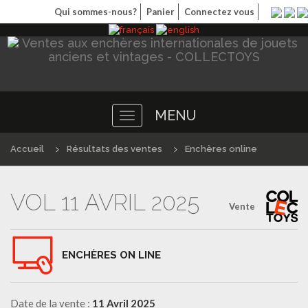
Qui sommes-nous?
Panier
Connectez vous
MENU
Toggle
navigation
Accueil
Résultats des ventes
Enchères online
VOL 11 AVRIL 2025
Vente
ENCHÈRES ON LINE
Date de la vente :
11 Avril 2025