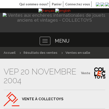
Qui sommes-nous?
Panier
Connectez vous
MENU
Toggle
navigation
Accueil
Résultats des ventes
Ventes en salle
VEP 20 NOVEMBRE
Vente
2004
VENTE À COLLECTOYS