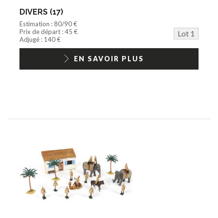
Jeu vidéo/Console
DIVERS (17)
Playmobil/Lego
Estimation : 80/90 €
Barbie/Big Jim
Prix de départ : 45 €
Lot 1
Jouets Fast Food
Adjugé : 140 €
Trading cards
1/18ème moderne
EN SAVOIR PLUS