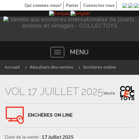
Qui sommes-nous?
Panier
Connectez vous
MENU
Toggle
navigation
Accueil
Résultats des ventes
Enchères online
VOL 17 JUILLET 2025
Vente
ENCHÈRES ON LINE
Date de la vente :
17 Juillet 2025