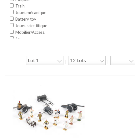
Train
Jouet mécanique
Battery toy
Jouet scientifique
Mobilier/Access.
Jeu
Space toy/Robot
Garage/hangar
Travaux publics
|
|
Jeu construction
Divers
Objet publicitaire
Bande dessinée
Circuit
Cycle/Auto
Action Figure
Peluche
Disque
Agricole
Documentation
Train HO