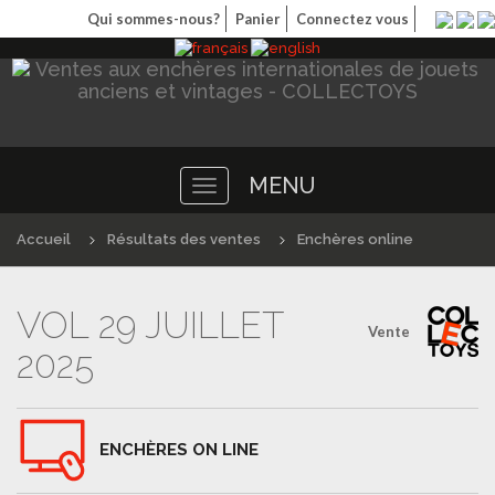
Qui sommes-nous?
Panier
Connectez vous
MENU
Toggle
navigation
Accueil
Résultats des ventes
Enchères online
VOL 29 JUILLET
Vente
2025
ENCHÈRES ON LINE