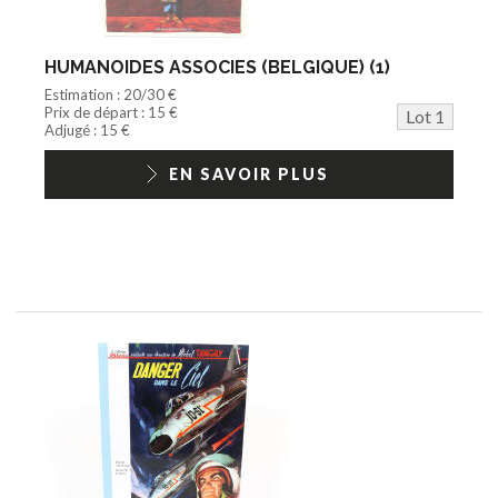
Documentation
Train HO
Jeu vidéo/Console
HUMANOIDES ASSOCIES (BELGIQUE) (1)
Playmobil/Lego
Estimation : 20/30 €
Barbie/Big Jim
Prix de départ : 15 €
Lot 1
Jouets Fast Food
Adjugé : 15 €
Trading cards
1/18ème moderne
EN SAVOIR PLUS