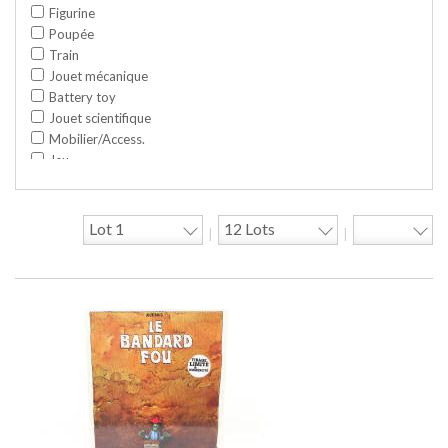
Figurine
Poupée
Train
Jouet mécanique
Battery toy
Jouet scientifique
Mobilier/Access.
Jeu
Space toy/Robot
Garage/hangar
Travaux publics
|
|
Jeu construction
Divers
Objet publicitaire
Bande dessinée
Circuit
Cycle/Auto
Action Figure
Peluche
Disque
Agricole