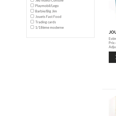
Jeu vidéo/Console
Playmobil/Lego
Barbie/Big Jim
Jouets Fast Food
Trading cards
1/18ème moderne
JOU
Esti
Prix
Adju