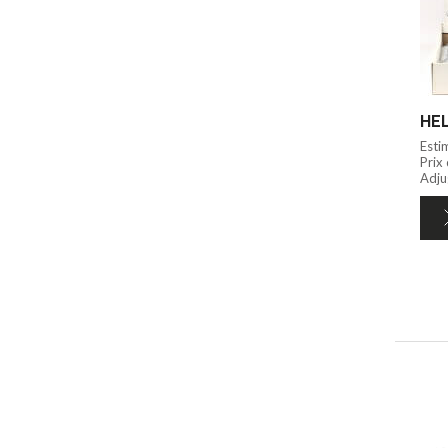
HEL
Esti
Prix
Adjug