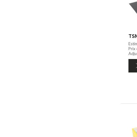
TSM
Esti
Prix
Adju