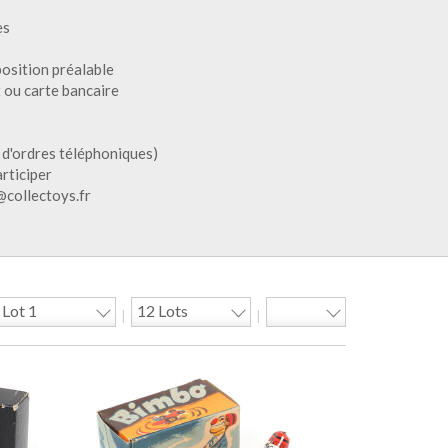
es
position préalable
 ou carte bancaire
 d'ordres téléphoniques)
rticiper
@collectoys.fr
|
|