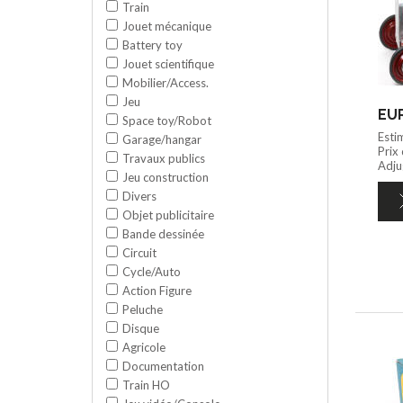
Train
Jouet mécanique
Battery toy
Jouet scientifique
Mobilier/Access.
Jeu
EUR
Space toy/Robot
Esti
Garage/hangar
Prix
Travaux publics
Adjug
Jeu construction
Divers
Objet publicitaire
Bande dessinée
Circuit
Cycle/Auto
Action Figure
Peluche
Disque
Agricole
Documentation
Train HO