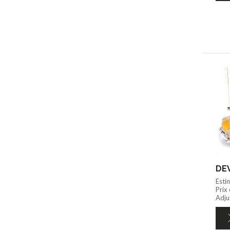
DEV
Esti
Prix
Adjug