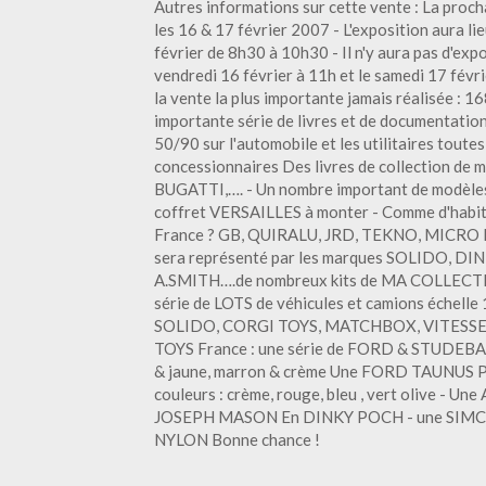
Autres informations sur cette vente : La procha
les 16 & 17 février 2007 - L'exposition aura lie
février de 8h30 à 10h30 - Il n'y aura pas d'ex
vendredi 16 février à 11h et le samedi 17 fé
la vente la plus importante jamais réalisée : 1
importante série de livres et de documentatio
50/90 sur l'automobile et les utilitaires tou
concessionnaires Des livres de collection de
BUGATTI,…. - Un nombre important de modèle
coffret VERSAILLES à monter - Comme d'habit
France ? GB, QUIRALU, JRD, TEKNO, MICRO M
sera représenté par les marques SOLIDO, 
A.SMITH….de nombreux kits de MA COLLECTI
série de LOTS de véhicules et camions échelle 
SOLIDO, CORGI TOYS, MATCHBOX, VITESSE
TOYS France : une série de FORD & STUDEBA
& jaune, marron & crème Une FORD TAUNUS PO
couleurs : crème, rouge, bleu , vert olive - Un
JOSEPH MASON En DINKY POCH - une SIMC
NYLON Bonne chance !