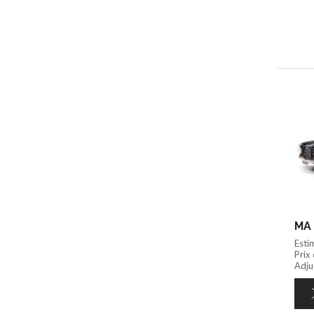
MA 
Esti
Prix
Adjug