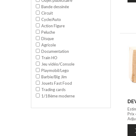
Objet publicitaire
Bande dessinée
Circuit
Cycle/Auto
Action Figure
Peluche
Disque
Agricole
Documentation
Train HO
Jeu vidéo/Console
Playmobil/Lego
Barbie/Big Jim
Jouets Fast Food
Trading cards
1/18ème moderne
DEV
Esti
Prix
Adju