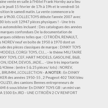
ine vente en salle à l'Hôtel Frank Hornby aura lieu
u le jeudi 15 février de 17h à 19h et le vendredi 16
position le samedi matin. La vente commencera le
vrier à 9h30. COLLECTOYS débute l'année 2007 avec
680 lots soit 12947 pièces physiques ! - Une très
ns automobiles incluant : Des catalogues des années
tes marques confondues De la documentation de
 marques célèbres telles que : CITROËN, RENAULT,
s NOREV neuf en boîte de 1950 à 1970 dont un
ude des pièces classiques de marque : DINKY TOYS
ODELS, CORGI TOYS, CIJ, .. - le thème MILITAIRE
DINKKY TOYS, CEF, HART MODELS, GASOLINE, B&B,
ON, IDEM, DEVOS, JADE… - Une très importante
1/43ème : (entre 5 & 25 pièces/ lots) : NOREV,
, BRUMM, J.COLLECTION -
A NOTER :
En DINKY
KER des années 1950-55 , 2 Peugeot 402 TAXI bleu
LIZEI, des camions Bennes entrepreneurs de
e AMI 6 sous blister En DINKY TOYS GB : un mini van
A 1500 En JRD - UNE CITROËN 2 CV RENFORT