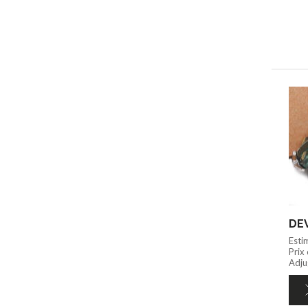
DEV
Esti
Prix
Adjug