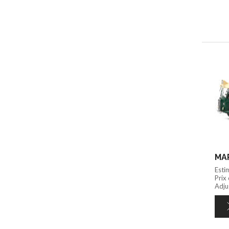
MAP
Esti
Prix
Adju