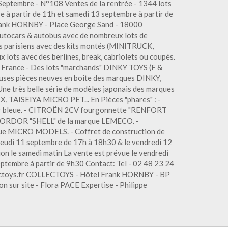
 Septembre - N°108 Ventes de la rentrée - 1344 lots
 à partir de 11h et samedi 13 septembre à partir de
Frank HORNBY - Place George Sand - 18000
autocars & autobus avec de nombreux lots de
us parisiens avec des kits montés (MINITRUCK,
lots avec des berlines, break, cabriolets ou coupés.
 France - Des lots "marchands" DINKY TOYS (F &
uses pièces neuves en boîte des marques DINKY,
e très belle série de modèles japonais des marques
AISEIYA MICRO PET... En Pièces "phares" : -
bleue. - CITROËN 2CV fourgonnette "RENFORT
FORDOR "SHELL" de la marque LEMECO. -
ue MICRO MODELS. - Coffret de construction de
jeudi 11 septembre de 17h à 18h30 & le vendredi 12
ion le samedi matin La vente est prévue le vendredi
eptembre à partir de 9h30 Contact: Tel - 02 48 23 24
lectoys.fr COLLECTOYS - Hôtel Frank HORNBY - BP
 sur site - Flora PACE Expertise - Philippe