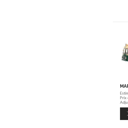
MAP
Esti
Prix
Adju