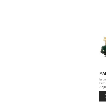
MAP
Esti
Prix
Adju