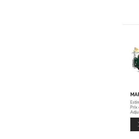
MAP
Esti
Prix
Adjug