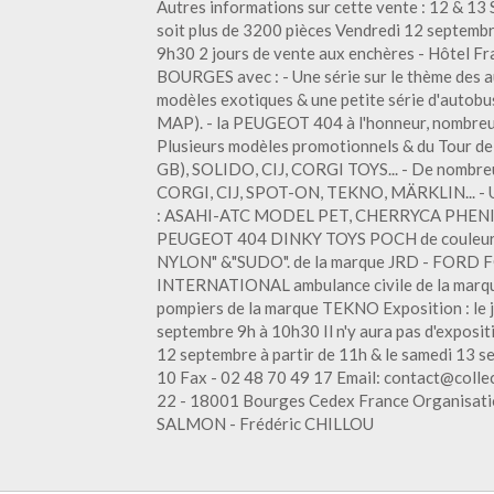
Autres informations sur cette vente : 12 & 13
soit plus de 3200 pièces Vendredi 12 septembre
9h30 2 jours de vente aux enchères - Hôtel 
BOURGES avec : - Une série sur le thème des 
modèles exotiques & une petite série d'autob
MAP). - la PEUGEOT 404 à l'honneur, nombreux 
Plusieurs modèles promotionnels & du Tour de
GB), SOLIDO, CIJ, CORGI TOYS... - De nombre
CORGI, CIJ, SPOT-ON, TEKNO, MÄRKLIN... - Un
: ASAHI-ATC MODEL PET, CHERRYCA PHENIX, T
PEUGEOT 404 DINKY TOYS POCH de couleur 
NYLON" &"SUDO". de la marque JRD - FORD 
INTERNATIONAL ambulance civile de la marq
pompiers de la marque TEKNO Exposition : le 
septembre 9h à 10h30 Il n'y aura pas d'exposit
12 septembre à partir de 11h & le samedi 13 s
10 Fax - 02 48 70 49 17 Email: contact@col
22 - 18001 Bourges Cedex France Organisation
SALMON - Frédéric CHILLOU