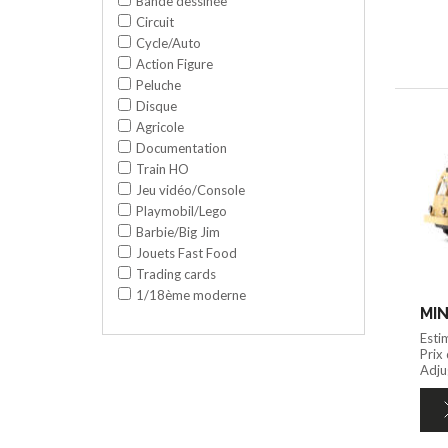
Bande dessinée
Circuit
Cycle/Auto
Action Figure
Peluche
Disque
Agricole
Documentation
Train HO
Jeu vidéo/Console
Playmobil/Lego
Barbie/Big Jim
Jouets Fast Food
Trading cards
1/18ème moderne
MIN
Esti
Prix
Adjug