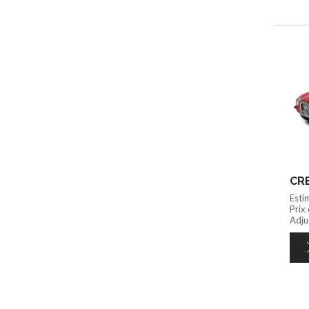
Esti
Prix
Adju