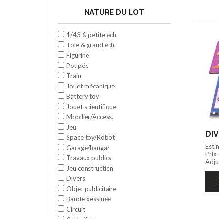
NATURE DU LOT
1/43 & petite éch.
Tole & grand éch.
Figurine
Poupée
Train
Jouet mécanique
Battery toy
Jouet scientifique
Mobilier/Access.
Jeu
DIV
Space toy/Robot
Esti
Garage/hangar
Prix
Travaux publics
Adju
Jeu construction
Divers
Objet publicitaire
Bande dessinée
Circuit