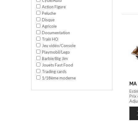
Cycle/Auto
Action Figure
Peluche
Disque
Agricole
Documentation
Train HO
Jeu vidéo/Console
Playmobil/Lego
Barbie/Big Jim
Jouets Fast Food
Trading cards
1/18ème moderne
MA 
Esti
Prix
Adjug