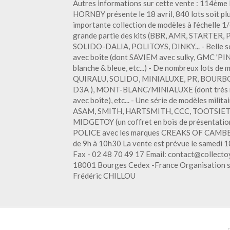
Autres informations sur cette vente : 114ème 
HORNBY présente le 18 avril, 840 lots soit plu
importante collection de modèles à l'échelle 
grande partie des kits (BBR, AMR, STARTER,
SOLIDO-DALIA, POLITOYS, DINKY... - Belle s
avec boîte (dont SAVIEM avec sulky, GMC '
blanche & bleue, etc...) - De nombreux lots de 
QUIRALU, SOLIDO, MINIALUXE, PR, BOURBON (
D3A ), MONT-BLANC/MINIALUXE (dont très r
avec boîte), etc... - Une série de modèles mili
ASAM, SMITH, HARTSMITH, CCC, TOOTSIETOYS 
MIDGETOY (un coffret en bois de présentation
POLICE avec les marques CREAKS OF CAMBERL
de 9h à 10h30 La vente est prévue le samedi 18
Fax - 02 48 70 49 17 Email: contact@collec
18001 Bourges Cedex -France Organisation su
Frédéric CHILLOU