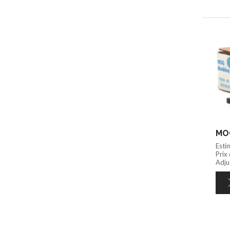
MOG
Esti
Prix
Adju