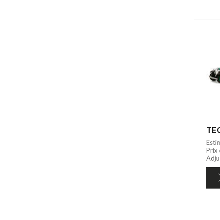
Esti
Prix
Adju