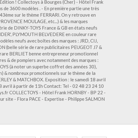
Edition ! Collectoys à Bourges (Cher) - Hôtel Frank
s de 3600 modèles . - En première partie une très
1/43ème sur le thème FERRARI. On y retrouve en
 PROVENCE MOULAGE, etc...) & les marques
érie de DINKY-TOYS France & GB en états neufs
PINDER', PLYMOUTH BELVEDERE en couleur rare
modèles neufs avec boîtes des marques : JRD, CIJ,
belle série de rare publicitaires PEUGEOT J7 &
are BERLIET benne entrepreneur promotionnel
taires & de pompiers avec notamment des marques :
(à noter un superbe coffret des années 30),
) & nombreux promotionnels sur le thème de la
EY & MATCHBOX. Exposition : le samedi 18 avril
 avril à partir de 11h Contact: Tel - 02 48 23 24 10
toys.fr COLLECTOYS - Hôtel Frank HORNBY - BP 22 -
r site - Flora PACE - Expertise - Philippe SALMON