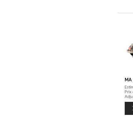
MA 
Esti
Prix
Adju