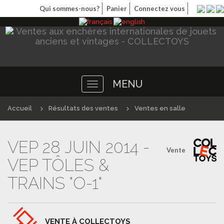
Qui sommes-nous?
Panier
Connectez vous
MENU
Toggle
navigation
Accueil
Résultats des ventes
Ventes en salle
VEP 28 JUIN 2014 -
Vente
VEP TÔLES &
TRAINS "O-1"
VENTE À COLLECTOYS