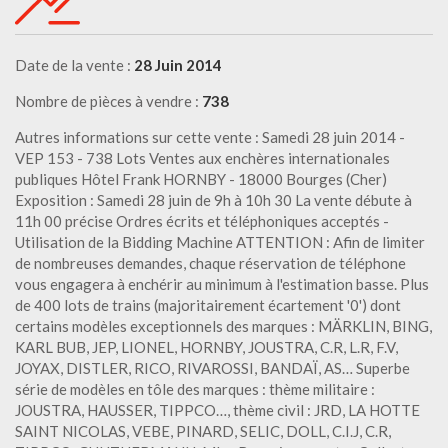
Date de la vente :
28 Juin 2014
Nombre de pièces à vendre :
738
Autres informations sur cette vente : Samedi 28 juin 2014 -
VEP 153 - 738 Lots Ventes aux enchères internationales
publiques Hôtel Frank HORNBY - 18000 Bourges (Cher)
Exposition : Samedi 28 juin de 9h à 10h 30 La vente débute à
11h 00 précise Ordres écrits et téléphoniques acceptés -
Utilisation de la Bidding Machine ATTENTION : Afin de limiter
de nombreuses demandes, chaque réservation de téléphone
vous engagera à enchérir au minimum à l'estimation basse. Plus
de 400 lots de trains (majoritairement écartement '0') dont
certains modèles exceptionnels des marques : MÄRKLIN, BING,
KARL BUB, JEP, LIONEL, HORNBY, JOUSTRA, C.R, L.R, F.V,
JOYAX, DISTLER, RICO, RIVAROSSI, BANDAÏ, AS… Superbe
série de modèles en tôle des marques : thème militaire :
JOUSTRA, HAUSSER, TIPPCO…, thème civil : JRD, LA HOTTE
SAINT NICOLAS, VEBE, PINARD, SELIC, DOLL, C.I.J, C.R,