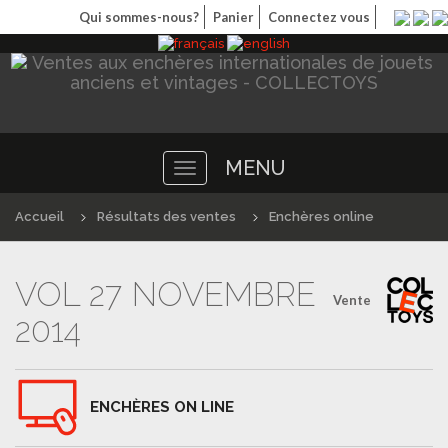
Qui sommes-nous?
Panier
Connectez vous
MENU
Toggle
navigation
Accueil
Résultats des ventes
Enchères online
VOL 27 NOVEMBRE
Vente
2014
ENCHÈRES ON LINE