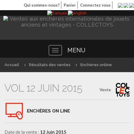
Qui sommes-nous?
Panier
Connectez vous
MENU
Toggle
navigation
Accueil
Résultats des ventes
Enchères online
VOL 12 JUIN 2015
Vente
ENCHÈRES ON LINE
Date de la vente :
12 Juin 2015