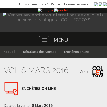
Qui sommes-nous?
Panier
Connectez vous
MENU
Toggle
navigation
Accueil
Résultats des ventes
Enchères online
VOL 8 MARS 2016
Vente
ENCHÈRES ON LINE
Date de la vente :
8 Mars 2016