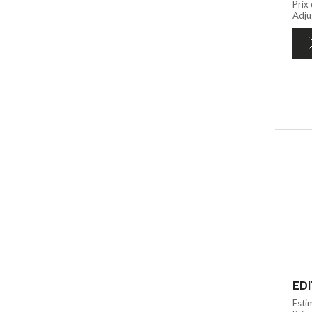
Prix
Adju
EDI
Esti