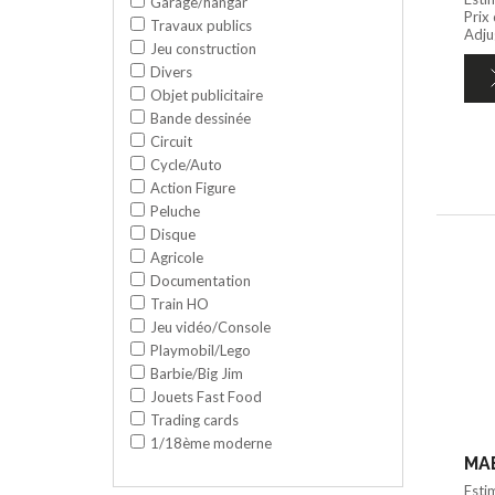
Garage/hangar
Prix
Travaux publics
Adju
Jeu construction
Divers
Objet publicitaire
Bande dessinée
Circuit
Cycle/Auto
Action Figure
Peluche
Disque
Agricole
Documentation
Train HO
Jeu vidéo/Console
Playmobil/Lego
Barbie/Big Jim
Jouets Fast Food
Trading cards
1/18ème moderne
Esti