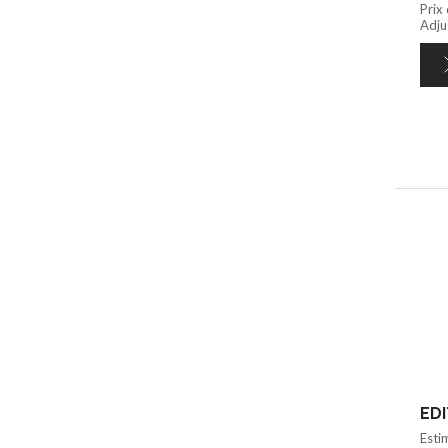
Prix
Adju
Esti