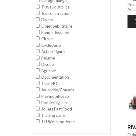
Garage/hangar
Prix
Travaux publics
Adju
Jeu construction
Divers
Objet publicitaire
Bande dessinée
Circuit
Cycle/Auto
Action Figure
Peluche
Disque
Agricole
Documentation
Train HO
Jeu vidéo/Console
Playmobil/Lego
Barbie/Big Jim
Jouets Fast Food
Trading cards
1/18ème moderne
RIV
Esti