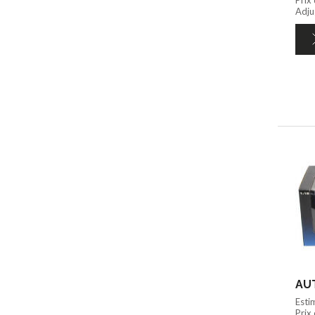
Adju
AUT
Esti
Prix