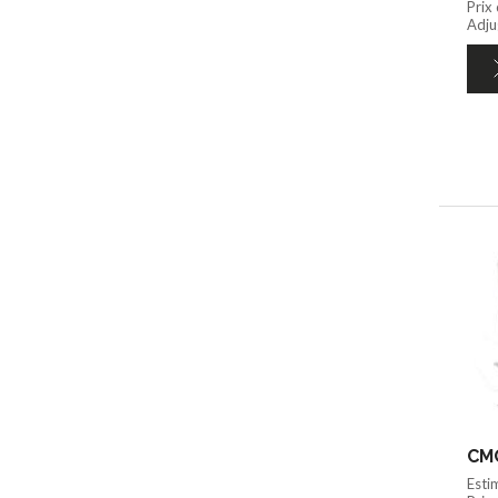
Prix
Adju
CMC
Esti