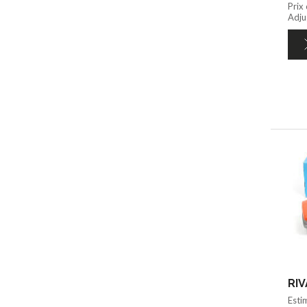
Prix
Adju
Esti