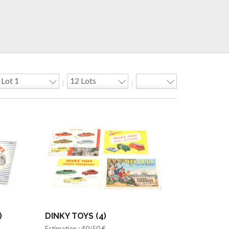
|
|
)
DINKY TOYS (4)
Estimation : 40/50 €