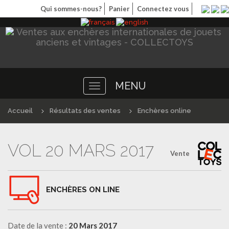
Qui sommes-nous?
Panier
Connectez vous
MENU
Toggle
navigation
Accueil
Résultats des ventes
Enchères online
VOL 20 MARS 2017
Vente
ENCHÈRES ON LINE
Date de la vente :
20 Mars 2017