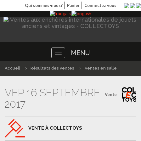
Qui sommes-nous?
Panier
Connectez vous
MENU
Toggle
navigation
Accueil
Résultats des ventes
Ventes en salle
VEP 16 SEPTEMBRE
Vente
2017
VENTE À COLLECTOYS