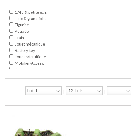
1/43 & petite éch.
Tole & grand éch.
Figurine
Poupée
Train
Jouet mécanique
Battery toy
Jouet scientifique
Mobilier/Access.
Jeu
Space toy/Robot
Garage/hangar
Travaux publics
|
|
Jeu construction
Divers
Objet publicitaire
Bande dessinée
Circuit
Cycle/Auto
Action Figure