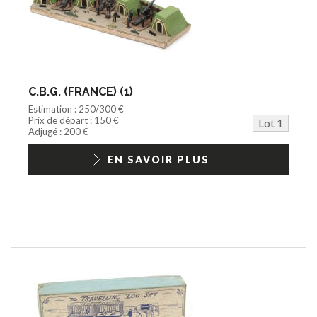
Peluche
Disque
Agricole
Documentation
Train HO
Jeu vidéo/Console
C.B.G. (FRANCE) (1)
Playmobil/Lego
Estimation : 250/300 €
Barbie/Big Jim
Prix de départ : 150 €
Lot 1
Jouets Fast Food
Adjugé : 200 €
Trading cards
1/18ème moderne
EN SAVOIR PLUS