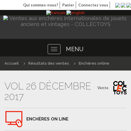
Qui sommes-nous?
Panier
Connectez vous
MENU
Toggle
navigation
Accueil
Résultats des ventes
Enchères online
VOL 26 DÉCEMBRE
Vente
2017
ENCHÈRES ON LINE