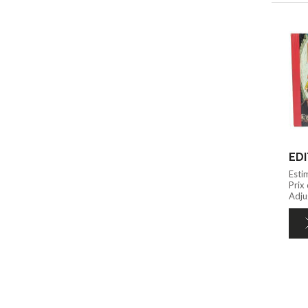
Esti
Prix
Adju