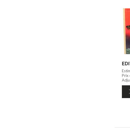
Esti
Prix
Adju