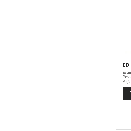
Esti
Prix
Adju