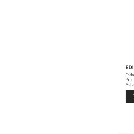
Esti
Prix
Adju