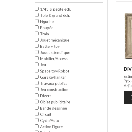
1/43 & petite éch.
Tole & grand éch.
Figurine
Poupée
Train
Jouet mécanique
Battery toy
Jouet scientifique
Mobilier/Access.
Jeu
DIV
Space toy/Robot
Esti
Garage/hangar
Prix
Travaux publics
Adju
Jeu construction
Divers
Objet publicitaire
Bande dessinée
Circuit
Cycle/Auto
Action Figure