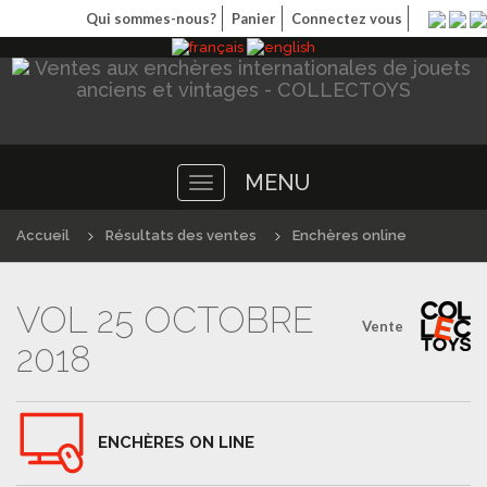
Qui sommes-nous?
Panier
Connectez vous
MENU
Toggle
navigation
Accueil
Résultats des ventes
Enchères online
VOL 25 OCTOBRE
Vente
2018
ENCHÈRES ON LINE