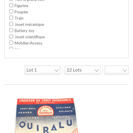
Figurine
Poupée
Train
Jouet mécanique
Battery toy
Jouet scientifique
Mobilier/Access.
Jeu
Space toy/Robot
Garage/hangar
Travaux publics
|
|
Jeu construction
Divers
Objet publicitaire
Bande dessinée
Circuit
Cycle/Auto
Action Figure
Peluche
Disque
Agricole