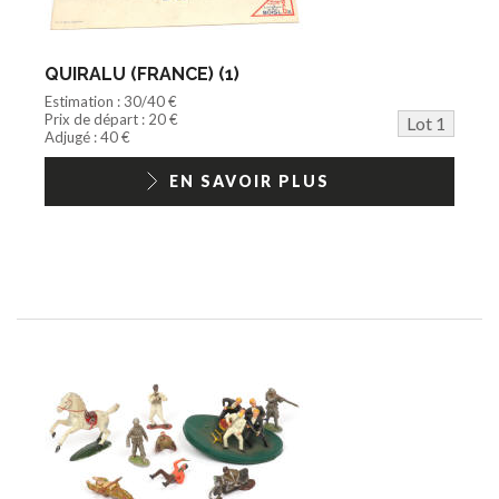
Documentation
Train HO
Jeu vidéo/Console
QUIRALU (FRANCE) (1)
Playmobil/Lego
Estimation : 30/40 €
Barbie/Big Jim
Prix de départ : 20 €
Lot 1
Jouets Fast Food
Adjugé : 40 €
Trading cards
1/18ème moderne
EN SAVOIR PLUS