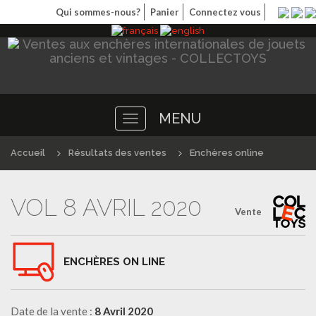
Qui sommes-nous?
Panier
Connectez vous
MENU
Toggle
navigation
Accueil
Résultats des ventes
Enchères online
VOL 8 AVRIL 2020
Vente
ENCHÈRES ON LINE
Date de la vente :
8 Avril 2020