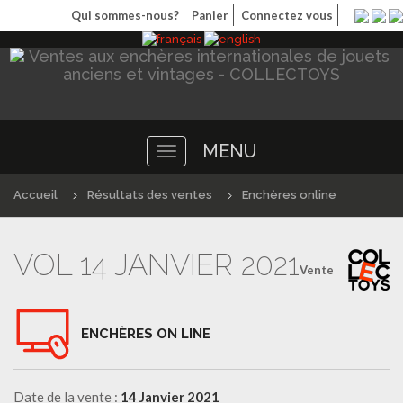
Qui sommes-nous?
Panier
Connectez vous
MENU
Toggle
navigation
Accueil
Résultats des ventes
Enchères online
VOL 14 JANVIER 2021
Vente
ENCHÈRES ON LINE
Date de la vente :
14 Janvier 2021