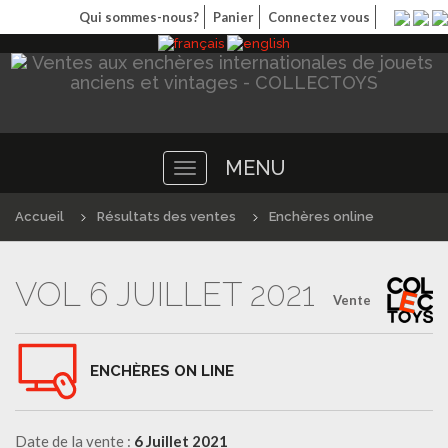
Qui sommes-nous?
Panier
Connectez vous
MENU
Toggle
navigation
Accueil
Résultats des ventes
Enchères online
VOL 6 JUILLET 2021
Vente
ENCHÈRES ON LINE
Date de la vente :
6 Juillet 2021