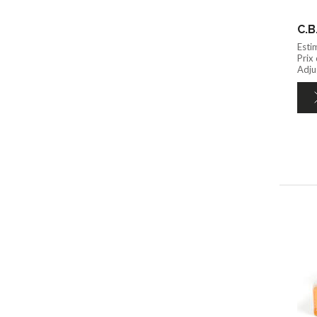
C.B
Esti
Prix
Adju