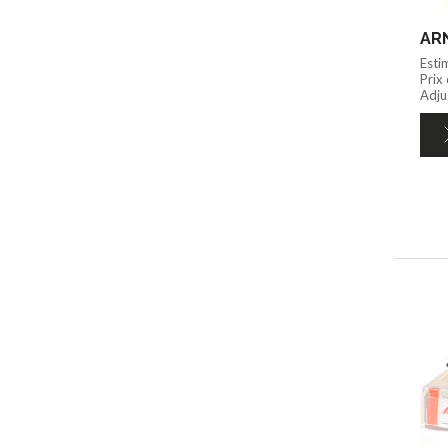
ARN
Esti
Prix
Adju