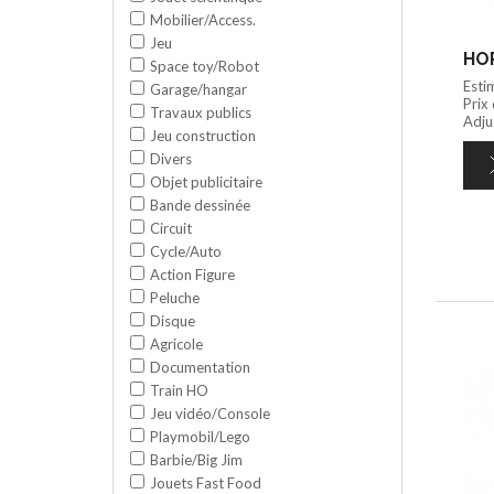
Mobilier/Access.
Jeu
HOR
Space toy/Robot
Esti
Garage/hangar
Prix
Travaux publics
Adju
Jeu construction
Divers
Objet publicitaire
Bande dessinée
Circuit
Cycle/Auto
Action Figure
Peluche
Disque
Agricole
Documentation
Train HO
Jeu vidéo/Console
Playmobil/Lego
Barbie/Big Jim
Jouets Fast Food