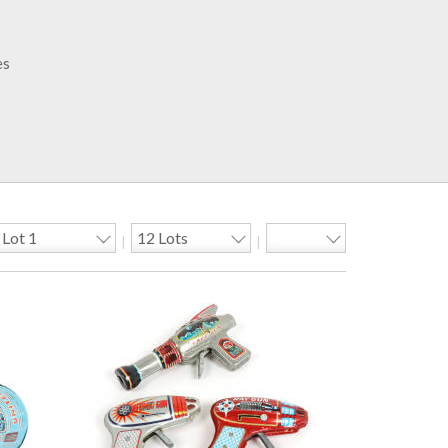
es
|
|