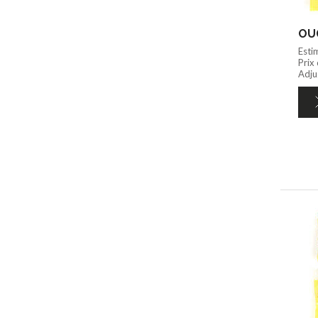
Esti
Prix
Adju