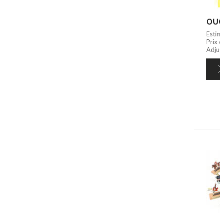
Esti
Prix
Adju