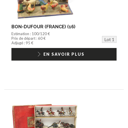
Agricole
Documentation
Train HO
Jeu vidéo/Console
BON-DUFOUR (FRANCE) (16)
Playmobil/Lego
Estimation : 100/120 €
Barbie/Big Jim
Prix de départ : 60 €
Lot 1
Jouets Fast Food
Adjugé : 95 €
Trading cards
1/18ème moderne
EN SAVOIR PLUS