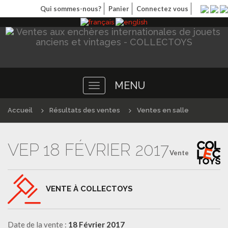
Qui sommes-nous?
Panier
Connectez vous
MENU
Toggle
navigation
Accueil
Résultats des ventes
Ventes en salle
VEP 18 FÉVRIER 2017
Vente
VENTE À COLLECTOYS
Date de la vente :
18 Février 2017