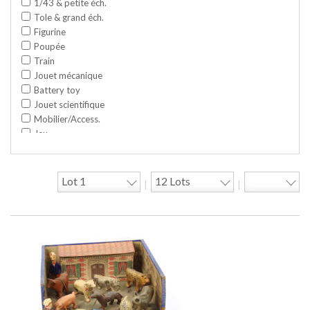
1/43 & petite éch.
Tole & grand éch.
Figurine
Poupée
Train
Jouet mécanique
Battery toy
Jouet scientifique
Mobilier/Access.
Jeu
Space toy/Robot
Garage/hangar
Travaux publics
|
|
Jeu construction
Divers
Objet publicitaire
Bande dessinée
Circuit
Cycle/Auto
Action Figure
Peluche
Disque