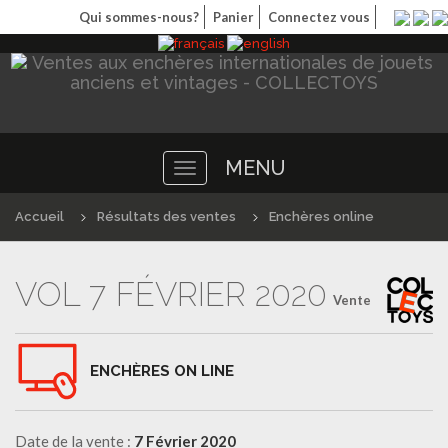
Qui sommes-nous?
Panier
Connectez vous
MENU
Toggle
navigation
Accueil
Résultats des ventes
Enchères online
VOL 7 FÉVRIER 2020
Vente
ENCHÈRES ON LINE
Date de la vente :
7 Février 2020